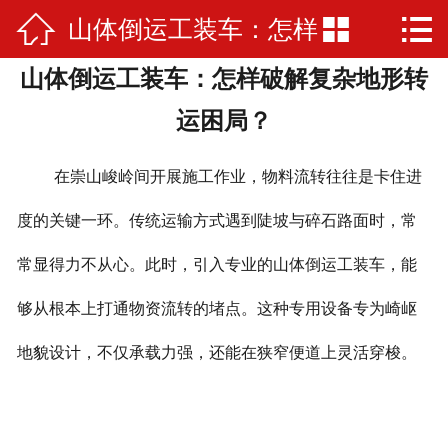



山体倒运工装车：怎样
网站首页

山体倒运工装车：怎样破解复杂地形转
公司简介
破解复杂地形转运困
运困局？
产品展示
局？
在崇山峻岭间开展施工作业，物料流转往往是卡住进
厂房厂景
度的关键一环。传统运输方式遇到陡坡与碎石路面时，常
荣誉资质
常显得力不从心。此时，引入专业的山体倒运工装车，能
新闻资讯
够从根本上打通物资流转的堵点。这种专用设备专为崎岖
在线留言
地貌设计，不仅承载力强，还能在狭窄便道上灵活穿梭。
联系我们