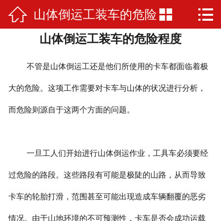



山体倒运工装车的危险
网站首页

山体倒运工装车的危险程度
公司简介
程度
产品展示
不管是山体倒运工还是他们所使用的卡车都面临着极
厂房厂景
大的危险。这项工作需要对卡车与山体的状况进行分析，
而危险则源自于这两个方面的问题。
荣誉资质
新闻资讯
一旦工人们开始进行山体倒运作业，工具车必须要经
在线留言
过危险的路段。这些路段有可能是极陡的山路，从而导致
联系我们
卡车的轮胎打滑，范围甚至可能出现造成车辆翻覆的恶劣
情况。由于山地环境的不可预测性，卡车是否会成功运载