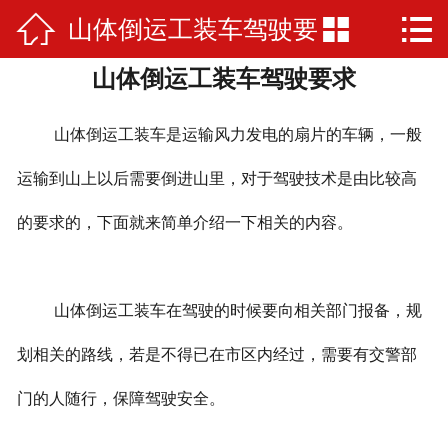



山体倒运工装车驾驶要
网站首页

山体倒运工装车驾驶要求
公司简介
求
产品展示
山体倒运工装车是运输风力发电的扇片的车辆，一般
厂房厂景
运输到山上以后需要倒进山里，对于驾驶技术是由比较高
的要求的，下面就来简单介绍一下相关的内容。
荣誉资质
新闻资讯
山体倒运工装车在驾驶的时候要向相关部门报备，规
在线留言
划相关的路线，若是不得已在市区内经过，需要有交警部
联系我们
门的人随行，保障驾驶安全。