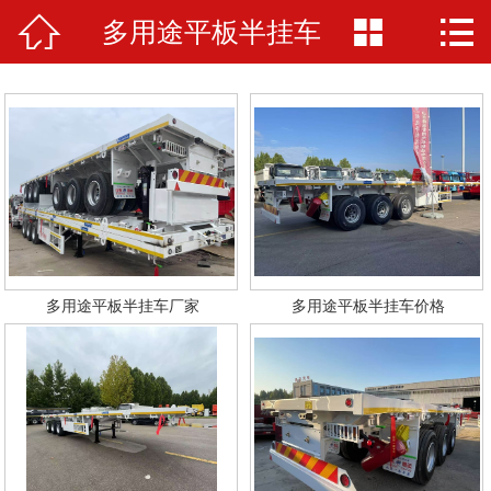



多用途平板半挂车
网站首页

公司简介
产品展示
厂房厂景
荣誉资质
新闻资讯
多用途平板半挂车厂家
多用途平板半挂车价格
在线留言
联系我们