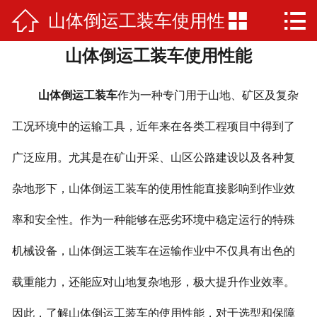



山体倒运工装车使用性
网站首页

山体倒运工装车使用性能
公司简介
能
产品展示
山体倒运工装车
作为一种专门用于山地、矿区及复杂
厂房厂景
工况环境中的运输工具，近年来在各类工程项目中得到了
广泛应用。尤其是在矿山开采、山区公路建设以及各种复
荣誉资质
杂地形下，山体倒运工装车的使用性能直接影响到作业效
新闻资讯
率和安全性。作为一种能够在恶劣环境中稳定运行的特殊
在线留言
机械设备，山体倒运工装车在运输作业中不仅具有出色的
联系我们
载重能力，还能应对山地复杂地形，极大提升作业效率。
因此，了解山体倒运工装车的使用性能，对于选型和保障