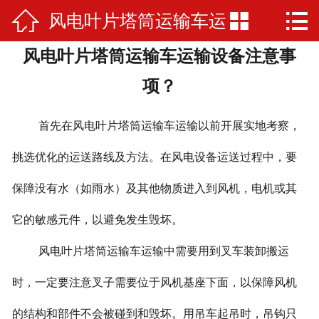



风电叶片塔筒运输车运
网站首页

风电叶片塔筒运输车运输设备注意事
公司简介
输设备注意事项？
项？
产品展示
首先在风电叶片塔筒运输车运输以前开展实地考察，
厂房厂景
挑选优化的运送路线及方法。在风电设备运送过程中，要
荣誉资质
保障没有水（如雨水）及其他物质进入到风机，电机或其
新闻资讯
它的敏感元件，以避免发生毁坏。
在线留言
风电叶片塔筒运输车运输中需要用到叉车装卸搬运
联系我们
时，一定要注意叉子需要位于风机基座下面，以保障风机
的结构和部件不会被碰到和毁坏。用吊车起吊时，吊钩只