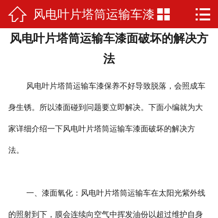



风电叶片塔筒运输车漆
网站首页

风电叶片塔筒运输车漆面破坏的解决方
公司简介
面破坏的解决方法
法
产品展示
风电叶片塔筒运输车漆保养不好导致脱落，会照成车
厂房厂景
身生锈。所以漆面碰到问题要立即解决。下面小编就为大
荣誉资质
家详细介绍一下风电叶片塔筒运输车漆面破坏的解决方
新闻资讯
法。
在线留言
联系我们
一、漆面氧化：风电叶片塔筒运输车在太阳光紫外线
的照射到下，膜会连续向空气中挥发油份以超过维护自身