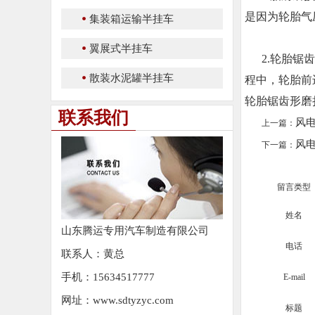
是因为轮胎气
集装箱运输半挂车
翼展式半挂车
2.轮胎
散装水泥罐半挂车
程中，轮胎前
轮胎锯齿形磨
联系我们
风
上一篇：
风
下一篇：
留言类型
姓名
山东腾运专用汽车制造有限公司
电话
联系人：黄总
手机：15634517777
E-mail
网址：www.sdtyzyc.com
标题