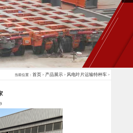
首页
产品展示
风电叶片运输特种车
当前位置：
>
>
>
家
9