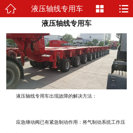



液压轴线专用车
网站首页

液压轴线专用车
公司简介
产品展示
厂房厂景
荣誉资质
新闻资讯
液压轴线专用车出现故障的解决方法：
在线留言
联系我们
应急继动阀已有紧急制动作用：将气制动系统工作压