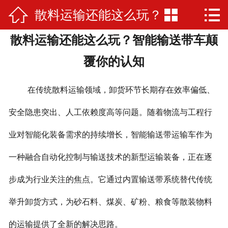



散料运输还能这么玩？
网站首页

散料运输还能这么玩？智能输送带车颠
公司简介
智能输送带车颠覆你的
覆你的认知
产品展示
认知
在传统散料运输领域，卸货环节长期存在效率偏低、
厂房厂景
安全隐患突出、人工依赖度高等问题。随着物流与工程行
荣誉资质
业对智能化装备需求的持续增长，智能输送带运输车作为
新闻资讯
一种融合自动化控制与输送技术的新型运输装备，正在逐
在线留言
步成为行业关注的焦点。它通过内置输送带系统替代传统
联系我们
举升卸货方式，为砂石料、煤炭、矿粉、粮食等散装物料
的运输提供了全新的解决思路。